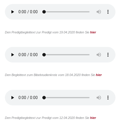
Den Predigtbegleittext zur Predigt vom 19.04
.2020 finden Sie
hier
Den Begleittext zum Bibelstudienkreis vom 18.04
.2020 finden Sie
hier
Den Predigtbegleittext zur Predigt vom 12.04
.2020 finden Sie
hier