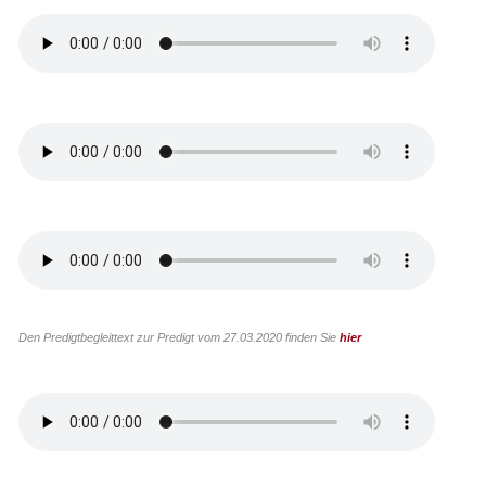
Den Predigtbegleittext zur Predigt vom 27
.03.2020 finden Sie
hier