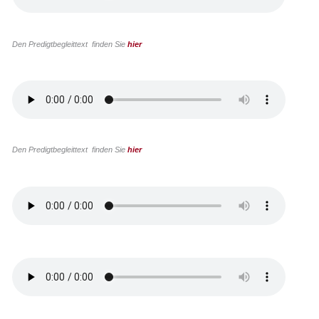
Den Predigtbegleittext
finden Sie
hier
Den Predigtbegleittext
finden Sie
hier