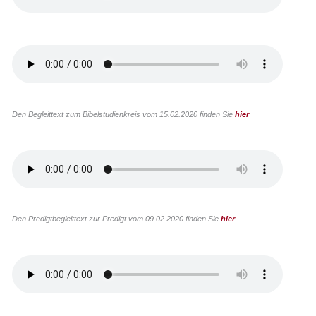
Den Begleittext zum Bibelstudienkreis vom 15.02.2020 finden Sie
hier
Den Predigtbegleittext zur Predigt vom 09.02.2020 finden Sie
hier