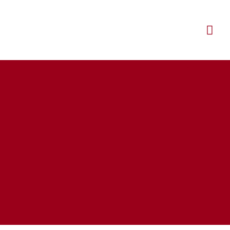
Zum
Hau
Inhalt
springen